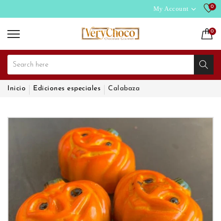
0
My Account
Read
the
Privacy
0
Policy
Inicio
Ediciones especiales
Calabaza